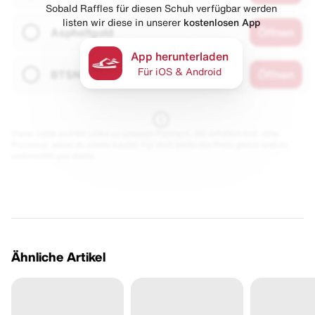
Sobald Raffles für diesen Schuh verfügbar werden
listen wir diese in unserer
kostenlosen App
Asphaltgold
Öffnen
App herunterladen
Für iOS & Android
BTSN
Öffnen
Diese Seite enthält Links zu unseren Partnern. Wir erhalten evtl. eine
Provision, wenn du etwas kaufst. Für dich bleibt der Preis gleich und du
unterstützt uns damit.
Ähnliche Artikel