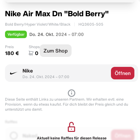
Nike Air Max Dn "Bold Berry"
Bold Berry/Hyper Violet/White/Black
HQ3605-505
Verfügbar
Do. 24. Okt.
2024 – 07:00
Preis
Shops
Zum Shop
180 €
0
Nike
Öffnen
Do. 24. Okt. 2024 – 07:00
Diese Seite enthält Links zu unseren Partnern. Wir erhalten evtl. eine
Provision, wenn du etwas kaufst. Für dich bleibt der Preis gleich und du
unterstützt uns damit.
Raffles
Naked
Öffnen
Aktuell keine Raffles für diesen Release