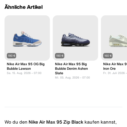
Ähnliche Artikel
190 €
190 €
160 €
Nike Air Max 95 OG Big
Nike Air Max 95 Big
Nike Air Max 9
Bubble Lawson
Bubble Denim Ashen
Iron Ore
Slate
Sa. 15. Aug. 2026 – 07:00
Fr. 31. Juli 2026 
Mi. 05. Aug. 2026 – 07:00
Wo du den
Nike Air Max 95 Zip Black
kaufen kannst,