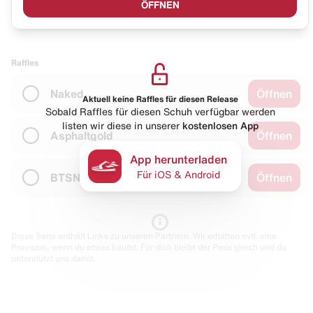
ÖFFNEN
Raffles
Naked
Öffnen
Aktuell keine Raffles für diesen Release
Sobald Raffles für diesen Schuh verfügbar werden
listen wir diese in unserer
kostenlosen App
Asphaltgold
Öffnen
App herunterladen
Für iOS & Android
BTSN
Öffnen
Diese Seite enthält Links zu unseren Partnern. Wir erhalten evtl. eine
Provision, wenn du etwas kaufst. Für dich bleibt der Preis gleich und du
unterstützt uns damit.