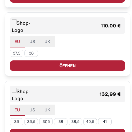
110,00 €
EU
US
UK
37,5
38
ÖFFNEN
132,99 €
EU
US
UK
36
36,5
37,5
38
38,5
40,5
41