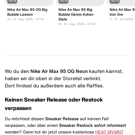
190 €
190 €
160 €
Nike Air Max 95 OG Big
Nike Air Max 95 Big
Nike Air Max 9
Bubble Lawson
Bubble Denim Ashen
Iron Ore
Slate
Sa. 15. Aug. 2026 – 07:00
Fr. 31. Juli 2026 
Mi. 05. Aug. 2026 – 07:00
Wo du den
Nike Air Max 95 OG Neon
kaufen kannst,
haben wir dir oben in der Storelist verlinkt.
Dort findest du außerdem auch alle Raffles.
Keinen Sneaker Release oder Restock
verpassen
Du möchtest diesen
Sneaker Release
auf keinen Fall
verpassen, oder über einen
Sneaker Restock
sofort informiert
werden? Dann hol dir jetzt unsere kostenlose
HEAT MVMNT