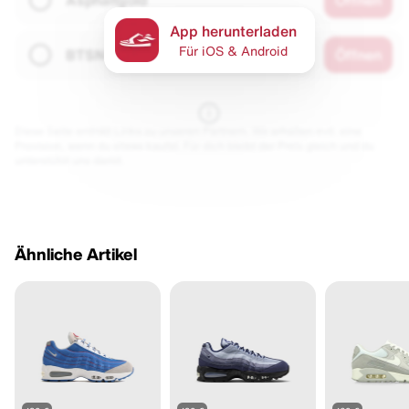
Asphaltgold
Öffnen
App herunterladen
Für iOS & Android
BTSN
Öffnen
Diese Seite enthält Links zu unseren Partnern. Wir erhalten evtl. eine
Provision, wenn du etwas kaufst. Für dich bleibt der Preis gleich und du
unterstützt uns damit.
Ähnliche Artikel