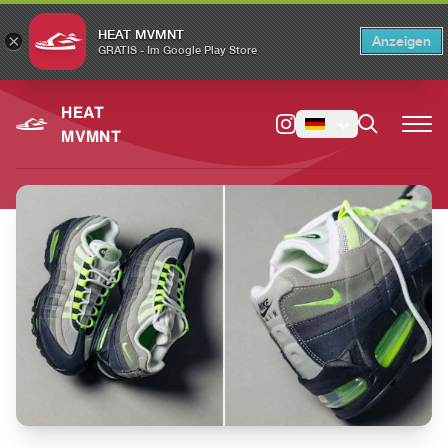
HEAT MVMNT
×
Anzeigen
×
Switch to the English version?
Switch
GRATIS - Im Google Play Store
HEAT
MVMNT