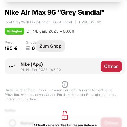
Nike Air Max 95 "Grey Sundial"
Cool Grey/Wolf Grey-Photon Dust-Sundial
HV6062-002
Verfügbar
Di. 14. Jan.
2025 – 08:00
Preis
Shops
Zum Shop
190 €
0
Nike (App)
Öffnen
Di. 14. Jan. 2025 – 08:00
Diese Seite enthält Links zu unseren Partnern. Wir erhalten evtl. eine
Provision, wenn du etwas kaufst. Für dich bleibt der Preis gleich und du
unterstützt uns damit.
Raffles
Naked
Öffnen
Aktuell keine Raffles für diesen Release