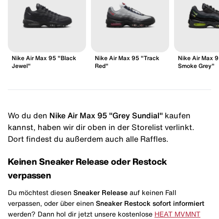
Nike Air Max 95 "Black
Nike Air Max 95 "Track
Nike Air Max 9
Jewel"
Red"
Smoke Grey"
Wo du den
Nike Air Max 95 "Grey Sundial"
kaufen
kannst, haben wir dir oben in der Storelist verlinkt.
Dort findest du außerdem auch alle Raffles.
Keinen Sneaker Release oder Restock
verpassen
Du möchtest diesen
Sneaker Release
auf keinen Fall
verpassen, oder über einen
Sneaker Restock
sofort informiert
werden? Dann hol dir jetzt unsere kostenlose
HEAT MVMNT