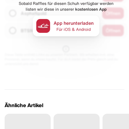
Sobald Raffles für diesen Schuh verfügbar werden
listen wir diese in unserer
kostenlosen App
Asphaltgold
Öffnen
App herunterladen
Für iOS & Android
BTSN
Öffnen
Diese Seite enthält Links zu unseren Partnern. Wir erhalten evtl. eine
Provision, wenn du etwas kaufst. Für dich bleibt der Preis gleich und du
unterstützt uns damit.
Ähnliche Artikel