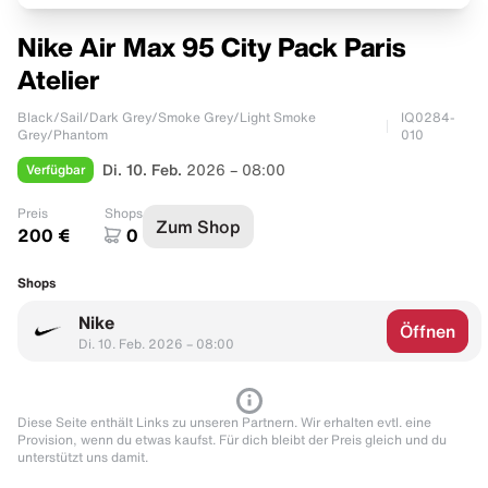
Nike Air Max 95 City Pack Paris
Atelier
Black/Sail/Dark Grey/Smoke Grey/Light Smoke
IQ0284-
Grey/Phantom
010
Verfügbar
Di. 10. Feb.
2026 – 08:00
Preis
Shops
Zum Shop
200 €
0
Shops
Nike
Öffnen
Di. 10. Feb. 2026 – 08:00
Diese Seite enthält Links zu unseren Partnern. Wir erhalten evtl. eine
Provision, wenn du etwas kaufst. Für dich bleibt der Preis gleich und du
unterstützt uns damit.