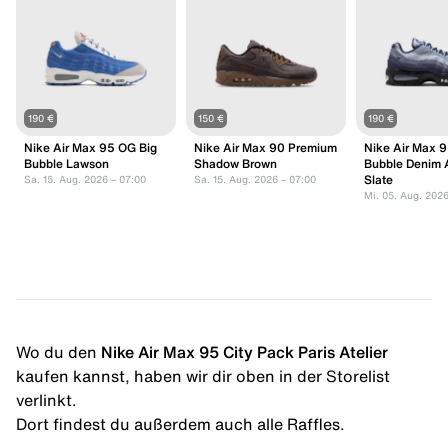
190 €
150 €
190 €
Nike Air Max 95 OG Big
Nike Air Max 90 Premium
Nike Air Max 9
Bubble Lawson
Shadow Brown
Bubble Denim 
Slate
Sa. 15. Aug. 2026 – 07:00
Sa. 15. Aug. 2026 – 07:00
Mi. 05. Aug. 2026
Wo du den
Nike Air Max 95 City Pack Paris Atelier
kaufen kannst, haben wir dir oben in der Storelist
verlinkt.
Dort findest du außerdem auch alle Raffles.