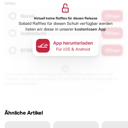
Raffles
Naked
Öffnen
Aktuell keine Raffles für diesen Release
Sobald Raffles für diesen Schuh verfügbar werden
listen wir diese in unserer
kostenlosen App
Asphaltgold
Öffnen
App herunterladen
Für iOS & Android
BTSN
Öffnen
Diese Seite enthält Links zu unseren Partnern. Wir erhalten evtl. eine
Provision, wenn du etwas kaufst. Für dich bleibt der Preis gleich und du
unterstützt uns damit.
Ähnliche Artikel