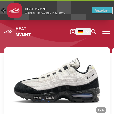
HEAT MVMNT
×
Anzeigen
×
Switch to the English version?
Switch
GRATIS - Im Google Play Store
HEAT
MVMNT
1
/
5