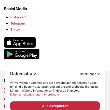
Social Media
Instagram
Telegram
Tiktok
Datenschutz
Einstellungen
⚙️
Social Media
Links
Wir verwenden Cookies und die notwendigen technischen Logs,
um dir die beste Nutzererfahrung auf unserer Webseite bieten zu
Sneaker Lexikon
Instagram
können. Weitere Informationen findest du in unserer
Datenschutzerklärung
. –
Impressum
Resell Guide
TikTok
FAQ
Alle akzeptieren
Facebook