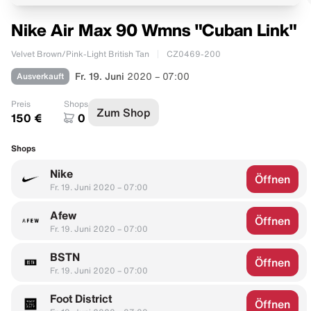
Nike Air Max 90 Wmns "Cuban Link"
Velvet Brown/Pink-Light British Tan
CZ0469-200
Ausverkauft
Fr. 19. Juni
2020 – 07:00
Preis
Shops
Zum Shop
150 €
0
Shops
Nike
Öffnen
Fr. 19. Juni 2020 – 07:00
Afew
Öffnen
Fr. 19. Juni 2020 – 07:00
BSTN
Öffnen
Fr. 19. Juni 2020 – 07:00
Foot District
Öffnen