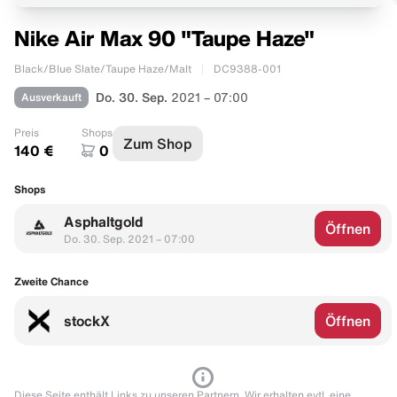
Nike Air Max 90 "Taupe Haze"
Black/Blue Slate/Taupe Haze/Malt
DC9388-001
Ausverkauft
Do. 30. Sep.
2021 – 07:00
Preis
Shops
Zum Shop
140 €
0
Shops
Asphaltgold
Öffnen
Do. 30. Sep. 2021 – 07:00
Zweite Chance
stockX
Öffnen
Diese Seite enthält Links zu unseren Partnern. Wir erhalten evtl. eine