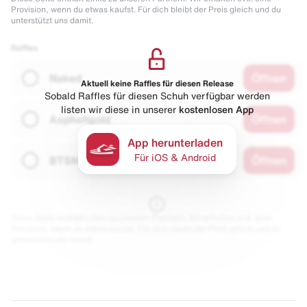
Provision, wenn du etwas kaufst. Für dich bleibt der Preis gleich und du
unterstützt uns damit.
Raffles
Naked
Öffnen
Aktuell keine Raffles für diesen Release
Sobald Raffles für diesen Schuh verfügbar werden
listen wir diese in unserer
kostenlosen App
Asphaltgold
Öffnen
App herunterladen
Für iOS & Android
BTSN
Öffnen
Diese Seite enthält Links zu unseren Partnern. Wir erhalten evtl. eine
Provision, wenn du etwas kaufst. Für dich bleibt der Preis gleich und du
unterstützt uns damit.