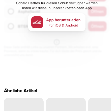
Sobald Raffles für diesen Schuh verfügbar werden
listen wir diese in unserer
kostenlosen App
Asphaltgold
Öffnen
App herunterladen
Für iOS & Android
BTSN
Öffnen
Diese Seite enthält Links zu unseren Partnern. Wir erhalten evtl. eine
Provision, wenn du etwas kaufst. Für dich bleibt der Preis gleich und du
unterstützt uns damit.
Ähnliche Artikel