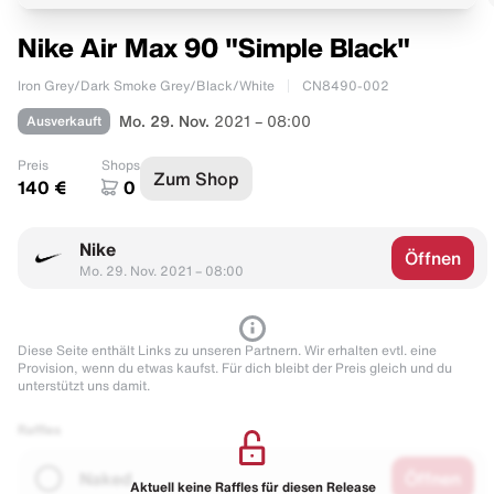
Nike Air Max 90 "Simple Black"
Iron Grey/Dark Smoke Grey/Black/White
CN8490-002
Ausverkauft
Mo. 29. Nov.
2021 – 08:00
Preis
Shops
Zum Shop
140 €
0
Nike
Öffnen
Mo. 29. Nov. 2021 – 08:00
Diese Seite enthält Links zu unseren Partnern. Wir erhalten evtl. eine
Provision, wenn du etwas kaufst. Für dich bleibt der Preis gleich und du
unterstützt uns damit.
Raffles
Naked
Öffnen
Aktuell keine Raffles für diesen Release