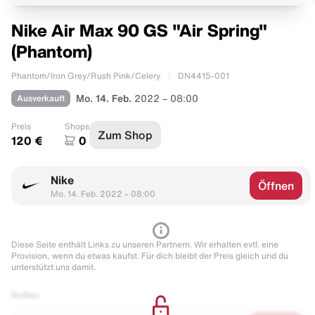
Nike Air Max 90 GS "Air Spring"
(Phantom)
Phantom/Iron Grey/Rush Pink/Celery
DN4415-001
Ausverkauft
Mo. 14. Feb.
2022 – 08:00
Preis
Shops
Zum Shop
120 €
0
Nike
Öffnen
Mo. 14. Feb. 2022 – 08:00
Diese Seite enthält Links zu unseren Partnern. Wir erhalten evtl. eine
Provision, wenn du etwas kaufst. Für dich bleibt der Preis gleich und du
unterstützt uns damit.
Raffles