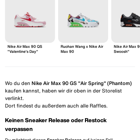
Nike Air Max 90 QS
Ruohan Wang x Nike Air
Nike Air Max 
"Valentine's Day"
Max 90
Swoosh"
Wo du den
Nike Air Max 90 GS "Air Spring" (Phantom)
kaufen kannst, haben wir dir oben in der Storelist
verlinkt.
Dort findest du außerdem auch alle Raffles.
Keinen Sneaker Release oder Restock
verpassen
Du möchtest diesen
Sneaker Release
auf keinen Fall