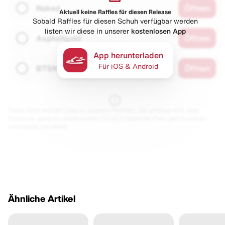
Naked
Öffnen
Aktuell keine Raffles für diesen Release
Sobald Raffles für diesen Schuh verfügbar werden
listen wir diese in unserer
kostenlosen App
Asphaltgold
Öffnen
App herunterladen
Für iOS & Android
BTSN
Öffnen
Diese Seite enthält Links zu unseren Partnern. Wir erhalten evtl. eine
Provision, wenn du etwas kaufst. Für dich bleibt der Preis gleich und du
unterstützt uns damit.
Ähnliche Artikel