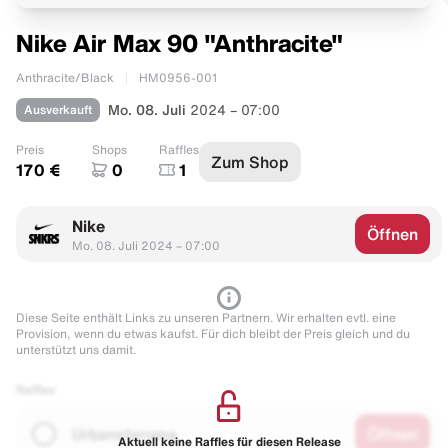
Nike Air Max 90 "Anthracite"
Anthracite/Black
HM0956-001
Ausverkauft
Mo. 08. Juli
2024 – 07:00
Preis
Shops
Raffles
Zum Shop
170 €
0
1
Nike
Öffnen
Mo. 08. Juli 2024 – 07:00
Diese Seite enthält Links zu unseren Partnern. Wir erhalten evtl. eine
Provision, wenn du etwas kaufst. Für dich bleibt der Preis gleich und du
unterstützt uns damit.
Raffles
Urbanstaroma
Öffnen
Aktuell keine Raffles für diesen Release