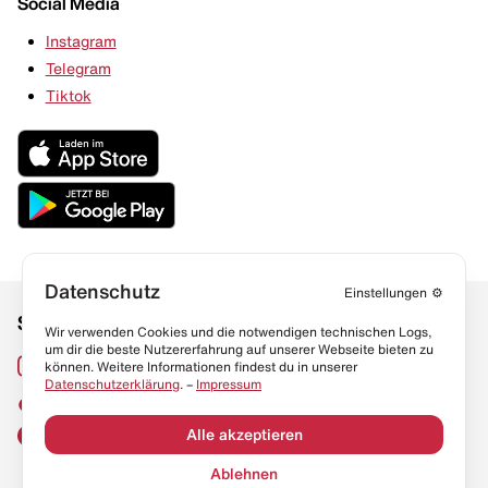
Social Media
Instagram
Telegram
Tiktok
Datenschutz
Einstellungen
⚙️
Social Media
Links
Wir verwenden Cookies und die notwendigen technischen Logs,
um dir die beste Nutzererfahrung auf unserer Webseite bieten zu
Sneaker Lexikon
Instagram
können. Weitere Informationen findest du in unserer
Datenschutzerklärung
. –
Impressum
Resell Guide
TikTok
FAQ
Alle akzeptieren
Facebook
Datenschutz
Ablehnen
Impressum