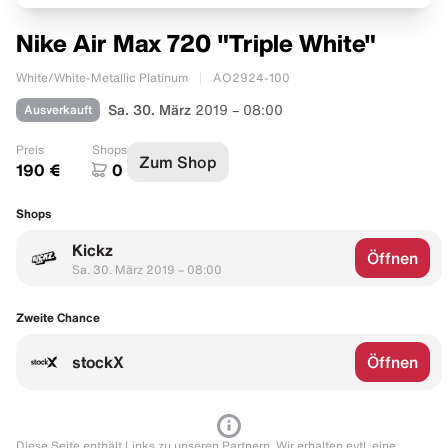
Nike Air Max 720 "Triple White"
White/White-Metallic Platinum
AO2924-100
Ausverkauft
Sa. 30. März
2019 – 08:00
Preis
Shops
Zum Shop
190 €
0
Shops
Kickz
Öffnen
Sa. 30. März 2019 – 08:00
Zweite Chance
stockX
Öffnen
Diese Seite enthält Links zu unseren Partnern. Wir erhalten evtl. eine