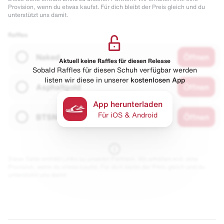
Provision, wenn du etwas kaufst. Für dich bleibt der Preis gleich und du
unterstützt uns damit.
Raffles
Naked
Öffnen
Aktuell keine Raffles für diesen Release
Sobald Raffles für diesen Schuh verfügbar werden
listen wir diese in unserer
kostenlosen App
Asphaltgold
Öffnen
App herunterladen
Für iOS & Android
BTSN
Öffnen
Diese Seite enthält Links zu unseren Partnern. Wir erhalten evtl. eine
Provision, wenn du etwas kaufst. Für dich bleibt der Preis gleich und du
unterstützt uns damit.