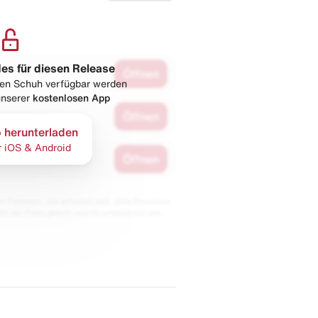
les für diesen Release
Öffnen
esen Schuh verfügbar werden
 unserer
kostenlosen App
Öffnen
 herunterladen
r iOS & Android
Öffnen
 Partnern. Wir erhalten evtl. eine Provision,
bt der Preis gleich und du unterstützt uns