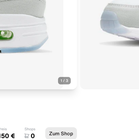
1
/
3
reis
Shops
Zum Shop
150 €
0