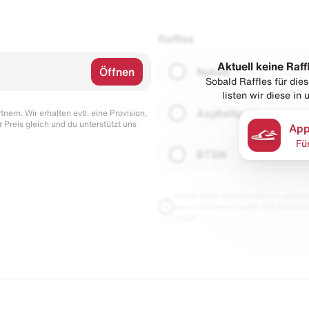
Raffles
Aktuell keine Raff
Öffnen
Naked
Sobald Raffles für di
listen wir diese in
Asphaltgold
nern. Wir erhalten evtl. eine Provision,
r Preis gleich und du unterstützt uns
App
Fü
BTSN
Diese Seite enthält Links zu unseren
wenn du etwas kaufst. Für dich blei
damit.