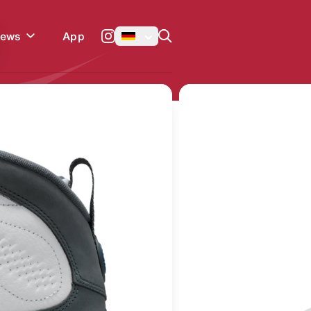
Enter um zu suchen
App
News