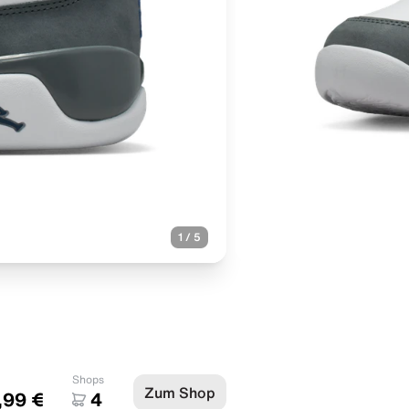
1
/
5
Shops
Zum Shop
,99 €
4