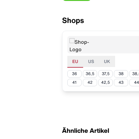
Shops
EU
US
UK
36
36,5
37,5
38
38,
41
42
42,5
43
44
Ähnliche Artikel