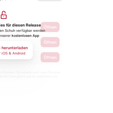
les für diesen Release
Öffnen
esen Schuh verfügbar werden
 unserer
kostenlosen App
Öffnen
 herunterladen
r iOS & Android
Öffnen
 Partnern. Wir erhalten evtl. eine Provision,
bt der Preis gleich und du unterstützt uns