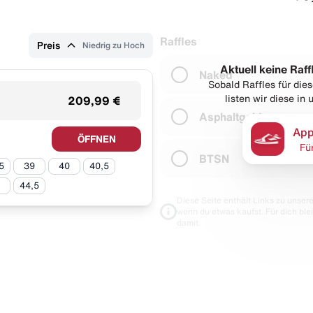
Raffles
Preis
Niedrig zu Hoch
Aktuell keine Raff
Naked
Sobald Raffles für di
listen wir diese in
209,99 €
Asphaltgold
App
ÖFFNEN
Fü
BTSN
5
39
40
40,5
44,5
Diese Seite enthält Links zu unseren
wenn du etwas kaufst. Für dich blei
damit.