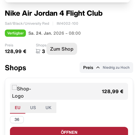
Nike Air Jordan 4 Flight Club
Sail/Black/University Red
IM4002-100
Verfügbar
Sa. 24. Jan.
2026 – 08:00
Preis
Shops
Zum Shop
128,99 €
3
Shops
Preis
Niedrig zu Hoch
128,99 €
EU
US
UK
36
ÖFFNEN