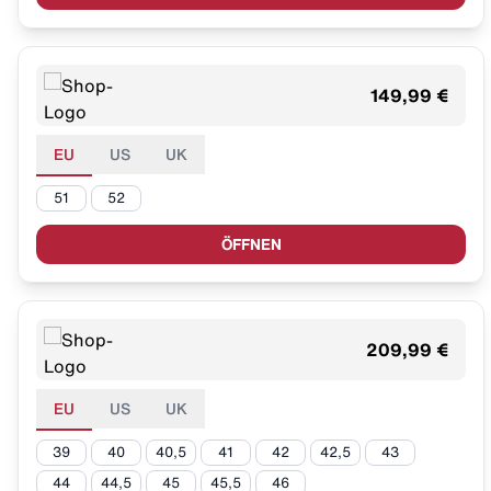
149,99 €
EU
US
UK
51
52
ÖFFNEN
209,99 €
EU
US
UK
39
40
40,5
41
42
42,5
43
44
44,5
45
45,5
46