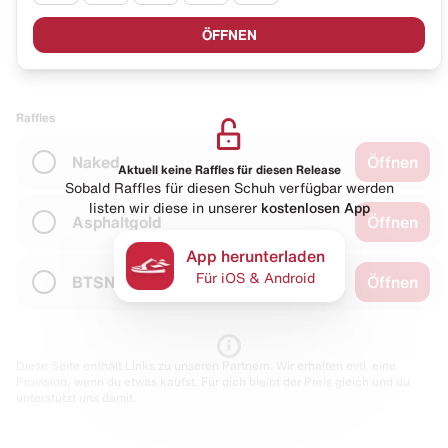
ÖFFNEN
Raffles
Naked
Öffnen
Aktuell keine Raffles für diesen Release
Sobald Raffles für diesen Schuh verfügbar werden
listen wir diese in unserer
kostenlosen App
Asphaltgold
Öffnen
App herunterladen
Für iOS & Android
BTSN
Öffnen
Diese Seite enthält Links zu unseren Partnern. Wir erhalten evtl. eine
Provision, wenn du etwas kaufst. Für dich bleibt der Preis gleich und du
unterstützt uns damit.