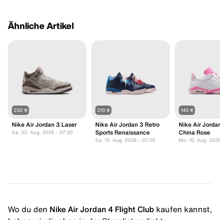
Ähnliche Artikel
230 €
210 €
145 €
Nike Air Jordan 3 Laser
Nike Air Jordan 3 Retro
Nike Air Jorda
Sports Renaissance
China Rose
Sa. 22. Aug. 2026 – 07:00
Sa. 15. Aug. 2026 – 07:00
Mo. 10. Aug. 202
Wo du den
Nike Air Jordan 4 Flight Club
kaufen kannst,