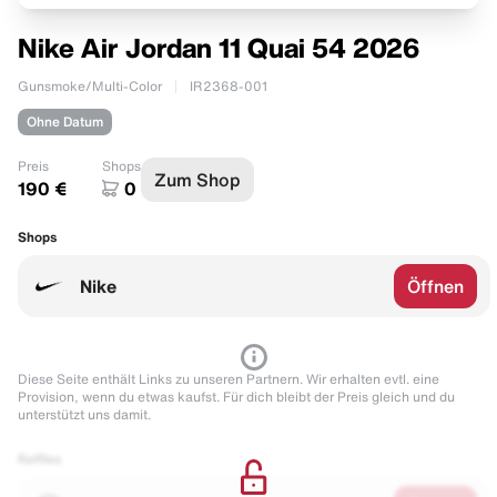
Nike Air Jordan 11 Quai 54 2026
Gunsmoke/Multi-Color
IR2368-001
Ohne Datum
Preis
Shops
Zum Shop
190 €
0
Shops
Nike
Öffnen
Diese Seite enthält Links zu unseren Partnern. Wir erhalten evtl. eine
Provision, wenn du etwas kaufst. Für dich bleibt der Preis gleich und du
unterstützt uns damit.
Raffles