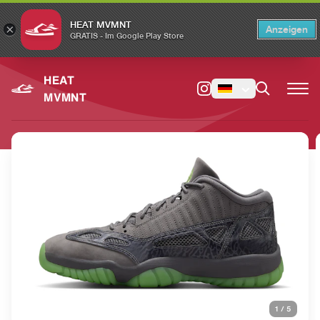
HEAT MVMNT
×
Anzeigen
×
Switch to the English version?
Switch
GRATIS - Im Google Play Store
HEAT
MVMNT
1
/
5