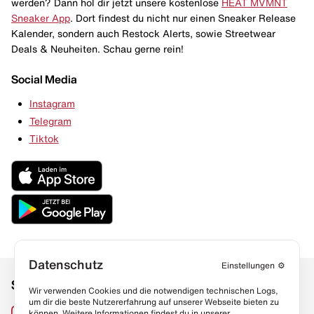
werden? Dann hol dir jetzt unsere kostenlose
HEAT MVMNT
Sneaker App
. Dort findest du nicht nur einen Sneaker Release
Kalender, sondern auch Restock Alerts, sowie Streetwear
Deals & Neuheiten. Schau gerne rein!
Social Media
Instagram
Telegram
Tiktok
Datenschutz
Einstellungen
⚙️
Social Media
Links
Wir verwenden Cookies und die notwendigen technischen Logs,
um dir die beste Nutzererfahrung auf unserer Webseite bieten zu
Sneaker Lexikon
Instagram
können. Weitere Informationen findest du in unserer