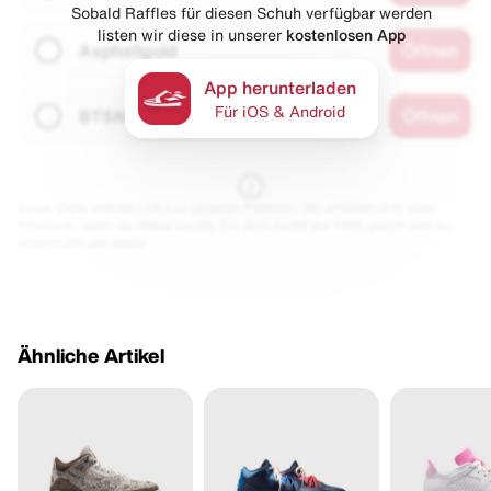
Sobald Raffles für diesen Schuh verfügbar werden
listen wir diese in unserer
kostenlosen App
Asphaltgold
Öffnen
App herunterladen
Für iOS & Android
BTSN
Öffnen
Diese Seite enthält Links zu unseren Partnern. Wir erhalten evtl. eine
Provision, wenn du etwas kaufst. Für dich bleibt der Preis gleich und du
unterstützt uns damit.
Ähnliche Artikel