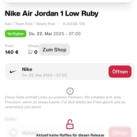
Nike Air Jordan 1 Low Ruby
Sail / Team Red / Varsity Red
HJ9338-106
Verfügbar
Do. 22. Mai
2025 – 07:00
Preis
Shops
Zum Shop
140 €
0
Nike
Öffnen
Do. 22. Mai 2025 – 07:00
Diese Seite enthält Links zu unseren Partnern. Wir erhalten evtl. eine
Provision, wenn du etwas kaufst. Für dich bleibt der Preis gleich und du
unterstützt uns damit.
Raffles
Naked
Öffnen
Aktuell keine Raffles für diesen Release