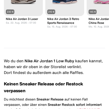
230 €
210 €
145 €
Nike Air Jordan 3 Laser
Nike Air Jordan 3 Retro
Nike Air Jorda
Sports Renaissance
China Rose
Sa. 22. Aug. 2026 – 07:00
Sa. 15. Aug. 2026 – 07:00
Mo. 10. Aug. 202
Wo du den
Nike Air Jordan 1 Low Ruby
kaufen kannst,
haben wir dir oben in der Storelist verlinkt.
Dort findest du außerdem auch alle Raffles.
Keinen Sneaker Release oder Restock
verpassen
Du möchtest diesen
Sneaker Release
auf keinen Fall
verpassen, oder über einen
Sneaker Restock
sofort informiert