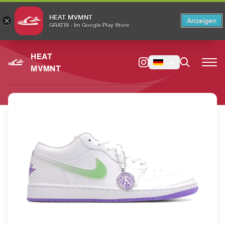
HEAT MVMNT
×
Anzeigen
×
Switch to the English version?
Switch
GRATIS - Im Google Play Store
HEAT
MVMNT