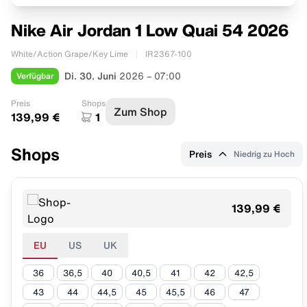
Nike Air Jordan 1 Low Quai 54 2026
White/Action Grape/Key Lime
IR2367-100
Verfügbar
Di. 30. Juni
2026 – 07:00
Preis
Shops
Zum Shop
139,99 €
1
Shops
Preis
Niedrig zu Hoch
139,99 €
EU
US
UK
36
36,5
40
40,5
41
42
42,5
43
44
44,5
45
45,5
46
47