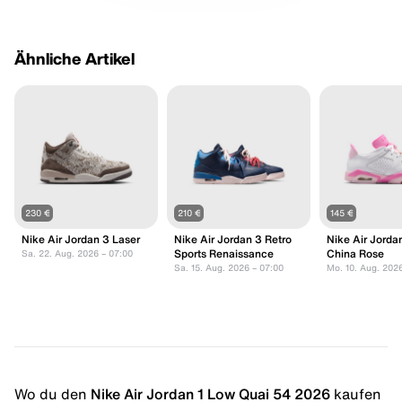
Ähnliche Artikel
230 €
210 €
145 €
Nike Air Jordan 3 Laser
Nike Air Jordan 3 Retro
Nike Air Jorda
Sports Renaissance
China Rose
Sa. 22. Aug. 2026 – 07:00
Sa. 15. Aug. 2026 – 07:00
Mo. 10. Aug. 202
Wo du den
Nike Air Jordan 1 Low Quai 54 2026
kaufen