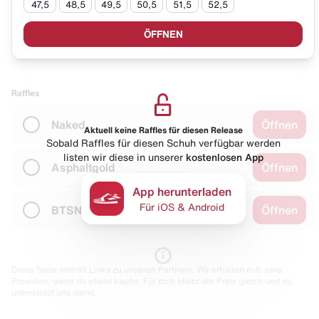
47,5
48,5
49,5
50,5
51,5
52,5
ÖFFNEN
Raffles
Naked
Öffnen
Aktuell keine Raffles für diesen Release
Sobald Raffles für diesen Schuh verfügbar werden
listen wir diese in unserer
kostenlosen App
Asphaltgold
Öffnen
App herunterladen
Für iOS & Android
BTSN
Öffnen
Diese Seite enthält Links zu unseren Partnern. Wir erhalten evtl. eine
Provision, wenn du etwas kaufst. Für dich bleibt der Preis gleich und du
unterstützt uns damit.