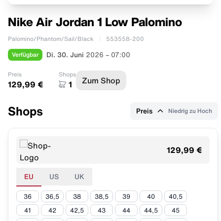
Nike Air Jordan 1 Low Palomino
Palomino/Phantom/Sail/Black
553558-200
Verfügbar
Di. 30. Juni
2026 – 07:00
Preis
Shops
Zum Shop
129,99 €
1
Shops
Preis
Niedrig zu Hoch
129,99 €
EU
US
UK
36
36,5
38
38,5
39
40
40,5
41
42
42,5
43
44
44,5
45