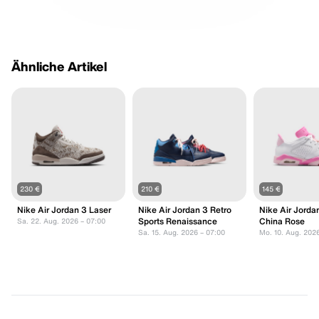
Ähnliche Artikel
230 €
210 €
145 €
Nike Air Jordan 3 Laser
Nike Air Jordan 3 Retro
Nike Air Jorda
Sports Renaissance
China Rose
Sa. 22. Aug. 2026 – 07:00
Sa. 15. Aug. 2026 – 07:00
Mo. 10. Aug. 202