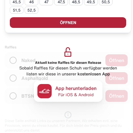
45,5
46
47
47,5
48,5
49,5
50,5
51,5
52,5
ÖFFNEN
Raffles
Naked
Öffnen
Aktuell keine Raffles für diesen Release
Sobald Raffles für diesen Schuh verfügbar werden
listen wir diese in unserer
kostenlosen App
Asphaltgold
Öffnen
App herunterladen
Für iOS & Android
BTSN
Öffnen
Diese Seite enthält Links zu unseren Partnern. Wir erhalten evtl. eine
Provision, wenn du etwas kaufst. Für dich bleibt der Preis gleich und du
unterstützt uns damit.