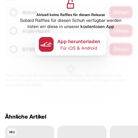
Naked
Öffnen
Aktuell keine Raffles für diesen Release
Sobald Raffles für diesen Schuh verfügbar werden
listen wir diese in unserer
kostenlosen App
Asphaltgold
Öffnen
App herunterladen
Für iOS & Android
BTSN
Öffnen
Diese Seite enthält Links zu unseren Partnern. Wir erhalten evtl. eine
Provision, wenn du etwas kaufst. Für dich bleibt der Preis gleich und du
unterstützt uns damit.
Ähnliche Artikel
NEU