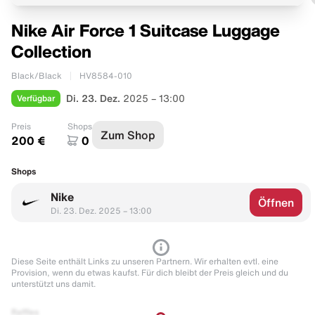
Nike Air Force 1 Suitcase Luggage
Collection
Black/Black
HV8584-010
Verfügbar
Di. 23. Dez.
2025 – 13:00
Preis
Shops
Zum Shop
200 €
0
Shops
Nike
Öffnen
Di. 23. Dez. 2025 – 13:00
Diese Seite enthält Links zu unseren Partnern. Wir erhalten evtl. eine
Provision, wenn du etwas kaufst. Für dich bleibt der Preis gleich und du
unterstützt uns damit.
Raffles