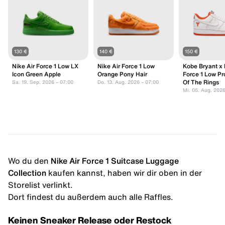
130 €
140 €
150 €
Nike Air Force 1 Low LX
Nike Air Force 1 Low
Kobe Bryant x 
Icon Green Apple
Orange Pony Hair
Force 1 Low Pr
Of The Rings
Sa. 19. Sep. 2026 – 07:00
Do. 13. Aug. 2026 – 07:00
Mi. 05. Aug. 2026
Wo du den
Nike Air Force 1 Suitcase Luggage
Collection
kaufen kannst, haben wir dir oben in der
Storelist verlinkt.
Dort findest du außerdem auch alle Raffles.
Keinen Sneaker Release oder Restock