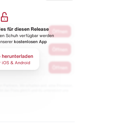
les für diesen Release
Öffnen
esen Schuh verfügbar werden
 unserer
kostenlosen App
Öffnen
 herunterladen
r iOS & Android
Öffnen
 Partnern. Wir erhalten evtl. eine Provision,
bt der Preis gleich und du unterstützt uns