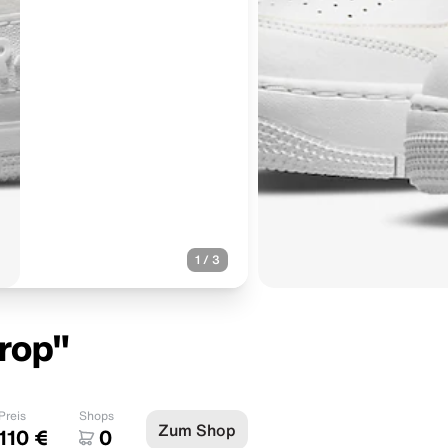
1
/
3
rop"
Preis
Shops
Zum Shop
110 €
0