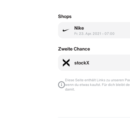
Shops
Nike
Fr. 23. Apr. 2021 – 07:00
Zweite Chance
stockX
Diese Seite enthält Links zu unseren Part
wenn du etwas kaufst. Für dich bleibt de
damit.