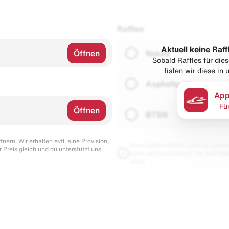
Raffles
Aktuell keine Raff
Öffnen
Naked
Sobald Raffles für di
listen wir diese in
Asphaltgold
App
Fü
Öffnen
BTSN
nern. Wir erhalten evtl. eine Provision,
Diese Seite enthält Links zu unseren
r Preis gleich und du unterstützt uns
wenn du etwas kaufst. Für dich blei
damit.