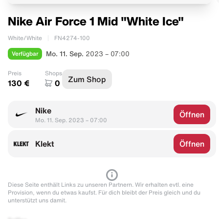
Nike Air Force 1 Mid "White Ice"
White/White
FN4274-100
Verfügbar
Mo. 11. Sep.
2023 – 07:00
Preis
Shops
Zum Shop
130 €
0
Nike
Öffnen
Mo. 11. Sep. 2023 – 07:00
Klekt
Öffnen
Diese Seite enthält Links zu unseren Partnern. Wir erhalten evtl. eine
Provision, wenn du etwas kaufst. Für dich bleibt der Preis gleich und du
unterstützt uns damit.