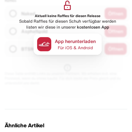
Raffles
Naked
Öffnen
Aktuell keine Raffles für diesen Release
Sobald Raffles für diesen Schuh verfügbar werden
listen wir diese in unserer
kostenlosen App
Asphaltgold
Öffnen
App herunterladen
Für iOS & Android
BTSN
Öffnen
Diese Seite enthält Links zu unseren Partnern. Wir erhalten evtl. eine
Provision, wenn du etwas kaufst. Für dich bleibt der Preis gleich und du
unterstützt uns damit.
Ähnliche Artikel