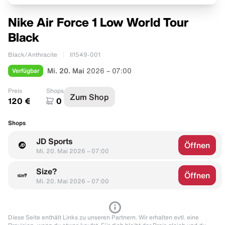
Nike Air Force 1 Low World Tour
Black
Black/Anthracite
II1549-001
Verfügbar
Mi. 20. Mai
2026 – 07:00
Preis
Shops
Zum Shop
120 €
0
Shops
JD Sports
Öffnen
Mi. 20. Mai 2026 – 07:00
Size?
Öffnen
Mi. 20. Mai 2026 – 07:00
Diese Seite enthält Links zu unseren Partnern. Wir erhalten evtl. eine