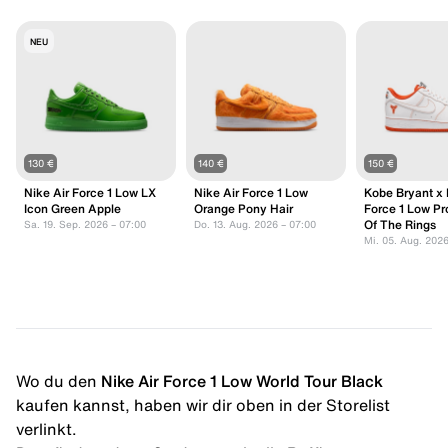
NEU
130 €
140 €
150 €
Nike Air Force 1 Low LX
Nike Air Force 1 Low
Kobe Bryant x 
Icon Green Apple
Orange Pony Hair
Force 1 Low Pr
Of The Rings
Sa. 19. Sep. 2026 – 07:00
Do. 13. Aug. 2026 – 07:00
Mi. 05. Aug. 2026
Wo du den
Nike Air Force 1 Low World Tour Black
kaufen kannst, haben wir dir oben in der Storelist
verlinkt.