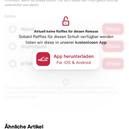
Provision, wenn du etwas kaufst. Für dich bleibt der Preis gleich und du
unterstützt uns damit.
Raffles
Naked
Öffnen
Aktuell keine Raffles für diesen Release
Sobald Raffles für diesen Schuh verfügbar werden
listen wir diese in unserer
kostenlosen App
Asphaltgold
Öffnen
App herunterladen
Für iOS & Android
BTSN
Öffnen
Diese Seite enthält Links zu unseren Partnern. Wir erhalten evtl. eine
Provision, wenn du etwas kaufst. Für dich bleibt der Preis gleich und du
unterstützt uns damit.
Ähnliche Artikel