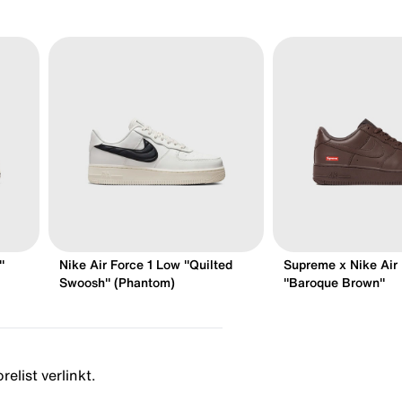
"
Nike Air Force 1 Low "Quilted
Supreme x Nike Air
Swoosh" (Phantom)
"Baroque Brown"
elist verlinkt.