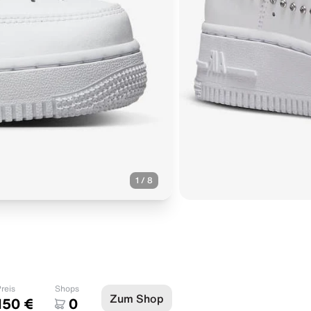
1
/
8
reis
Shops
Zum Shop
150 €
0