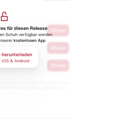
les für diesen Release
Öffnen
esen Schuh verfügbar werden
 unserer
kostenlosen App
Öffnen
 herunterladen
r iOS & Android
Öffnen
 Partnern. Wir erhalten evtl. eine Provision,
bt der Preis gleich und du unterstützt uns