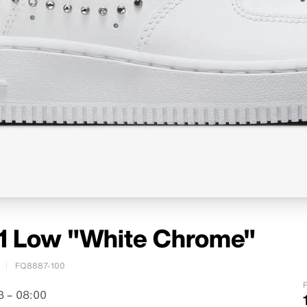
e 1 Low "White Chrome"
FQ8887-100
P
 – 08:00