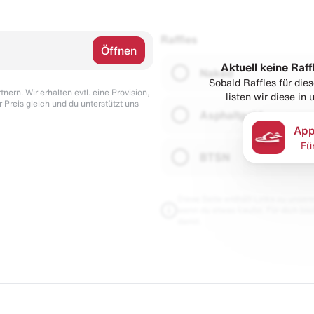
Raffles
Öffnen
Aktuell keine Raff
Naked
Sobald Raffles für di
nern. Wir erhalten evtl. eine Provision,
listen wir diese in
r Preis gleich und du unterstützt uns
Asphaltgold
App
Fü
BTSN
Diese Seite enthält Links zu unseren
wenn du etwas kaufst. Für dich blei
damit.