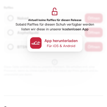
Raffles
Naked
Öffnen
Aktuell keine Raffles für diesen Release
Sobald Raffles für diesen Schuh verfügbar werden
listen wir diese in unserer
kostenlosen App
Asphaltgold
Öffnen
App herunterladen
Für iOS & Android
BTSN
Öffnen
Diese Seite enthält Links zu unseren Partnern. Wir erhalten evtl. eine
Provision, wenn du etwas kaufst. Für dich bleibt der Preis gleich und du
unterstützt uns damit.