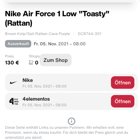
Nike Air Force 1 Low "Toasty"
(Rattan)
Brown Kelp/Sail-Rattan-Cave Purple
DC8744-301
Ausverkauft
Fr. 05. Nov.
2021 – 08:00
Preis
Shops
Zum Shop
130 €
0
Nike
Öffnen
Fr. 05. Nov. 2021 – 08:00
4elementos
Öffnen
Fr. 05. Nov. 2021 – 08:00
Diese Seite enthält Links zu unseren Partnern. Wir erhalten evtl. eine
Provision, wenn du etwas kaufst. Für dich bleibt der Preis gleich und du
unterstützt uns damit.