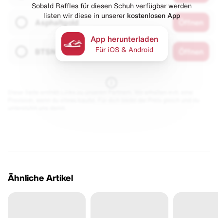
Sobald Raffles für diesen Schuh verfügbar werden
listen wir diese in unserer
kostenlosen App
Asphaltgold
Öffnen
App herunterladen
Für iOS & Android
BTSN
Öffnen
Diese Seite enthält Links zu unseren Partnern. Wir erhalten evtl. eine
Provision, wenn du etwas kaufst. Für dich bleibt der Preis gleich und du
unterstützt uns damit.
Ähnliche Artikel