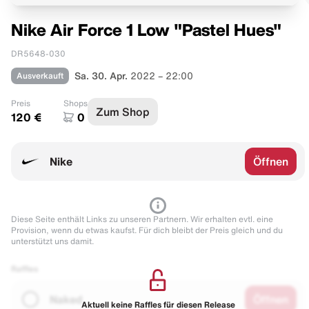
Nike Air Force 1 Low "Pastel Hues"
DR5648-030
Ausverkauft
Sa. 30. Apr.
2022 – 22:00
Preis
Shops
Zum Shop
120 €
0
Nike
Öffnen
Diese Seite enthält Links zu unseren Partnern. Wir erhalten evtl. eine
Provision, wenn du etwas kaufst. Für dich bleibt der Preis gleich und du
unterstützt uns damit.
Raffles
Naked
Öffnen
Aktuell keine Raffles für diesen Release