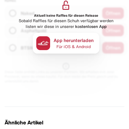
Raffles
Naked
Öffnen
Aktuell keine Raffles für diesen Release
Sobald Raffles für diesen Schuh verfügbar werden
listen wir diese in unserer
kostenlosen App
Asphaltgold
Öffnen
App herunterladen
Für iOS & Android
BTSN
Öffnen
Diese Seite enthält Links zu unseren Partnern. Wir erhalten evtl. eine
Provision, wenn du etwas kaufst. Für dich bleibt der Preis gleich und du
unterstützt uns damit.
Ähnliche Artikel