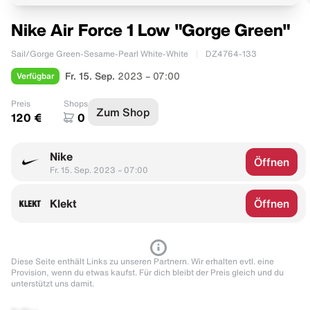
Nike Air Force 1 Low "Gorge Green"
Sail/Gorge Green-Sesame-Pearl White-White
DZ4764-133
Verfügbar
Fr. 15. Sep.
2023 – 07:00
Preis
Shops
Zum Shop
120 €
0
Nike
Öffnen
Fr. 15. Sep. 2023 – 07:00
Klekt
Öffnen
Diese Seite enthält Links zu unseren Partnern. Wir erhalten evtl. eine
Provision, wenn du etwas kaufst. Für dich bleibt der Preis gleich und du
unterstützt uns damit.