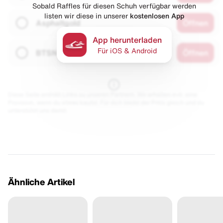
Sobald Raffles für diesen Schuh verfügbar werden
listen wir diese in unserer
kostenlosen App
Asphaltgold
Öffnen
App herunterladen
Für iOS & Android
BTSN
Öffnen
Diese Seite enthält Links zu unseren Partnern. Wir erhalten evtl. eine
Provision, wenn du etwas kaufst. Für dich bleibt der Preis gleich und du
unterstützt uns damit.
Ähnliche Artikel