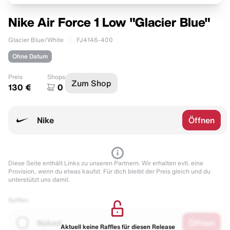
Nike Air Force 1 Low "Glacier Blue"
Glacier Blue/White
FJ4146-400
Ohne Datum
Preis
Shops
Zum Shop
130 €
0
Nike
Öffnen
Diese Seite enthält Links zu unseren Partnern. Wir erhalten evtl. eine
Provision, wenn du etwas kaufst. Für dich bleibt der Preis gleich und du
unterstützt uns damit.
Raffles
Naked
Öffnen
Aktuell keine Raffles für diesen Release