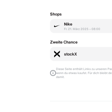
Shops
Nike
Fr. 21. März 2025 – 08:00
Zweite Chance
stockX
Diese Seite enthält Links zu unseren Part
wenn du etwas kaufst. Für dich bleibt de
damit.