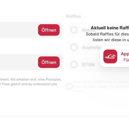
Raffles
Aktuell keine Raff
Öffnen
Naked
Sobald Raffles für di
listen wir diese in
Asphaltgold
App
Fü
Öffnen
BTSN
nern. Wir erhalten evtl. eine Provision,
Diese Seite enthält Links zu unseren
r Preis gleich und du unterstützt uns
wenn du etwas kaufst. Für dich blei
damit.