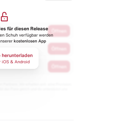
les für diesen Release
Öffnen
esen Schuh verfügbar werden
 unserer
kostenlosen App
Öffnen
 herunterladen
r iOS & Android
Öffnen
 Partnern. Wir erhalten evtl. eine Provision,
bt der Preis gleich und du unterstützt uns