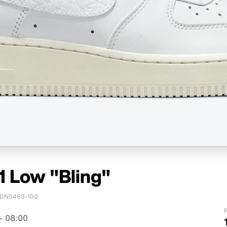
 1 Low "Bling"
DN5463-100
P
– 08:00