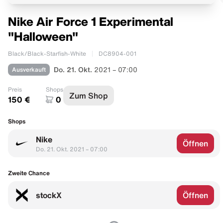
Nike Air Force 1 Experimental
"Halloween"
Black/Black-Starfish-White
DC8904-001
Ausverkauft
Do. 21. Okt.
2021 – 07:00
Preis
Shops
Zum Shop
150 €
0
Shops
Nike
Öffnen
Do. 21. Okt. 2021 – 07:00
Zweite Chance
stockX
Öffnen