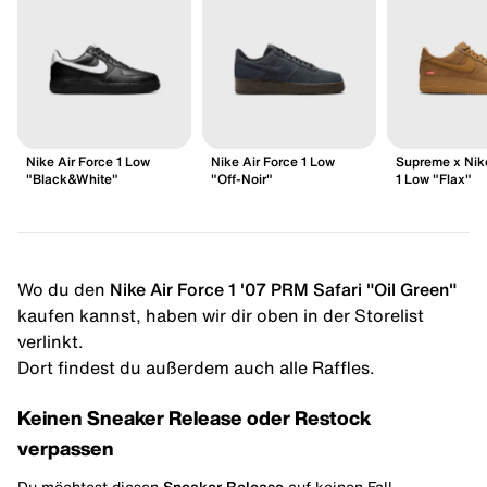
Nike Air Force 1 Low
Nike Air Force 1 Low
Supreme x Nike
"Black&White"
"Off-Noir"
1 Low "Flax"
Wo du den
Nike Air Force 1 '07 PRM Safari "Oil Green"
kaufen kannst, haben wir dir oben in der Storelist
verlinkt.
Dort findest du außerdem auch alle Raffles.
Keinen Sneaker Release oder Restock
verpassen
Du möchtest diesen
Sneaker Release
auf keinen Fall