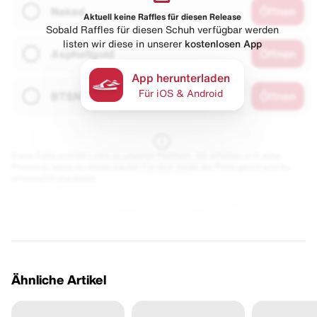
Naked
Öffnen
Aktuell keine Raffles für diesen Release
Sobald Raffles für diesen Schuh verfügbar werden
listen wir diese in unserer
kostenlosen App
Asphaltgold
Öffnen
App herunterladen
Für iOS & Android
BTSN
Öffnen
Diese Seite enthält Links zu unseren Partnern. Wir erhalten evtl. eine
Provision, wenn du etwas kaufst. Für dich bleibt der Preis gleich und du
unterstützt uns damit.
Ähnliche Artikel