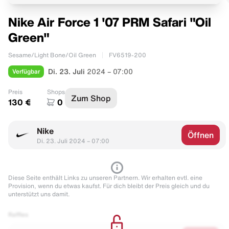
Nike Air Force 1 '07 PRM Safari "Oil
Green"
Sesame/Light Bone/Oil Green
FV6519-200
Verfügbar
Di. 23. Juli
2024 – 07:00
Preis
Shops
Zum Shop
130 €
0
Nike
Öffnen
Di. 23. Juli 2024 – 07:00
Diese Seite enthält Links zu unseren Partnern. Wir erhalten evtl. eine
Provision, wenn du etwas kaufst. Für dich bleibt der Preis gleich und du
unterstützt uns damit.
Raffles