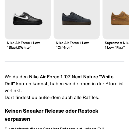
Nike Air Force 1 Low
Nike Air Force 1 Low
Supreme x Nike
"Black&White"
"Off-Noir"
1 Low "Flax"
Wo du den
Nike Air Force 1 '07 Next Nature "White
Doll"
kaufen kannst, haben wir dir oben in der Storelist
verlinkt.
Dort findest du außerdem auch alle Raffles.
Keinen Sneaker Release oder Restock
verpassen
Du möchtest diesen
Sneaker Release
auf keinen Fall