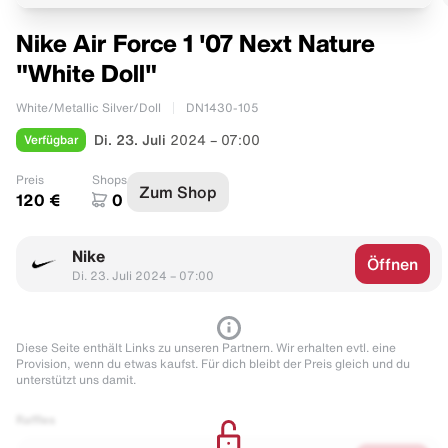
Nike Air Force 1 '07 Next Nature
"White Doll"
White/Metallic Silver/Doll
DN1430-105
Verfügbar
Di. 23. Juli
2024 – 07:00
Preis
Shops
Zum Shop
120 €
0
Nike
Öffnen
Di. 23. Juli 2024 – 07:00
Diese Seite enthält Links zu unseren Partnern. Wir erhalten evtl. eine
Provision, wenn du etwas kaufst. Für dich bleibt der Preis gleich und du
unterstützt uns damit.
Raffles