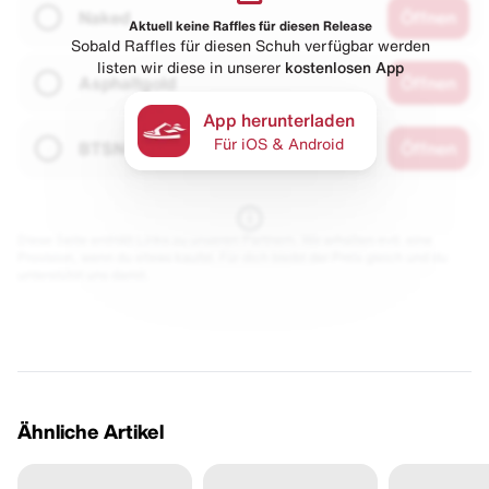
Naked
Öffnen
Aktuell keine Raffles für diesen Release
Sobald Raffles für diesen Schuh verfügbar werden
listen wir diese in unserer
kostenlosen App
Asphaltgold
Öffnen
App herunterladen
Für iOS & Android
BTSN
Öffnen
Diese Seite enthält Links zu unseren Partnern. Wir erhalten evtl. eine
Provision, wenn du etwas kaufst. Für dich bleibt der Preis gleich und du
unterstützt uns damit.
Ähnliche Artikel