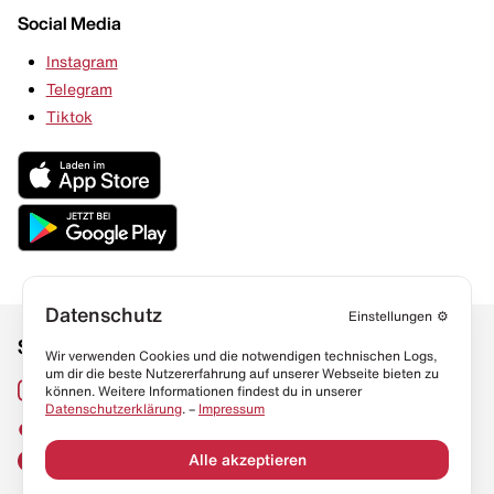
Social Media
Instagram
Telegram
Tiktok
Datenschutz
Einstellungen
⚙️
Social Media
Links
Wir verwenden Cookies und die notwendigen technischen Logs,
um dir die beste Nutzererfahrung auf unserer Webseite bieten zu
Sneaker Lexikon
Instagram
können. Weitere Informationen findest du in unserer
Datenschutzerklärung
. –
Impressum
Resell Guide
TikTok
FAQ
Alle akzeptieren
Facebook
Datenschutz