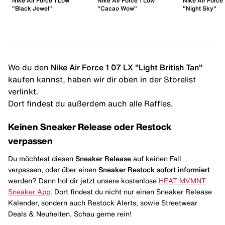
Nike Air Force 1 Low
Nike Air Force 1 Low
Nike Air Force
"Black Jewel"
"Cacao Wow"
"Night Sky"
Wo du den
Nike Air Force 1 `07 LX "Light British Tan"
kaufen kannst, haben wir dir oben in der Storelist
verlinkt.
Dort findest du außerdem auch alle Raffles.
Keinen Sneaker Release oder Restock
verpassen
Du möchtest diesen
Sneaker Release
auf keinen Fall
verpassen, oder über einen
Sneaker Restock
sofort informiert
werden? Dann hol dir jetzt unsere kostenlose
HEAT MVMNT
Sneaker App
. Dort findest du nicht nur einen Sneaker Release
Kalender, sondern auch Restock Alerts, sowie Streetwear
Deals & Neuheiten. Schau gerne rein!