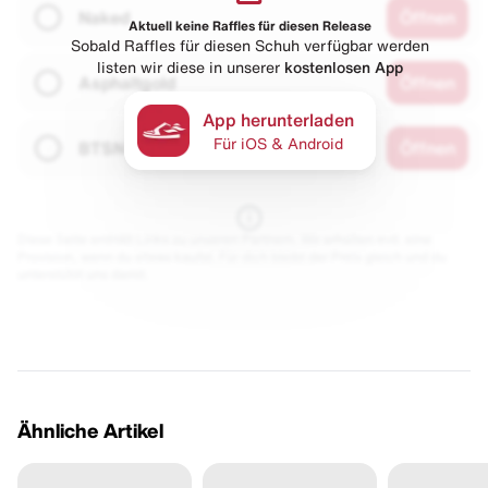
Naked
Öffnen
Aktuell keine Raffles für diesen Release
Sobald Raffles für diesen Schuh verfügbar werden
listen wir diese in unserer
kostenlosen App
Asphaltgold
Öffnen
App herunterladen
Für iOS & Android
BTSN
Öffnen
Diese Seite enthält Links zu unseren Partnern. Wir erhalten evtl. eine
Provision, wenn du etwas kaufst. Für dich bleibt der Preis gleich und du
unterstützt uns damit.
Ähnliche Artikel