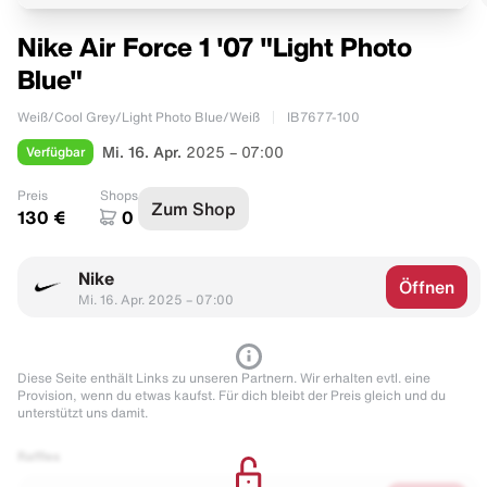
Nike Air Force 1 '07 "Light Photo
Blue"
Weiß/Cool Grey/Light Photo Blue/Weiß
IB7677-100
Verfügbar
Mi. 16. Apr.
2025 – 07:00
Preis
Shops
Zum Shop
130 €
0
Nike
Öffnen
Mi. 16. Apr. 2025 – 07:00
Diese Seite enthält Links zu unseren Partnern. Wir erhalten evtl. eine
Provision, wenn du etwas kaufst. Für dich bleibt der Preis gleich und du
unterstützt uns damit.
Raffles