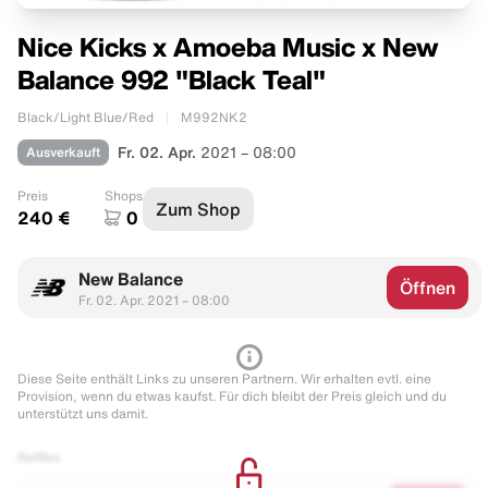
Nice Kicks x Amoeba Music x New
Balance 992 "Black Teal"
Black/Light Blue/Red
M992NK2
Ausverkauft
Fr. 02. Apr.
2021 – 08:00
Preis
Shops
Zum Shop
240 €
0
New Balance
Öffnen
Fr. 02. Apr. 2021 – 08:00
Diese Seite enthält Links zu unseren Partnern. Wir erhalten evtl. eine
Provision, wenn du etwas kaufst. Für dich bleibt der Preis gleich und du
unterstützt uns damit.
Raffles