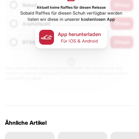
Naked
Öffnen
Aktuell keine Raffles für diesen Release
Sobald Raffles für diesen Schuh verfügbar werden
listen wir diese in unserer
kostenlosen App
Asphaltgold
Öffnen
App herunterladen
Für iOS & Android
BTSN
Öffnen
Diese Seite enthält Links zu unseren Partnern. Wir erhalten evtl. eine
Provision, wenn du etwas kaufst. Für dich bleibt der Preis gleich und du
unterstützt uns damit.
Ähnliche Artikel