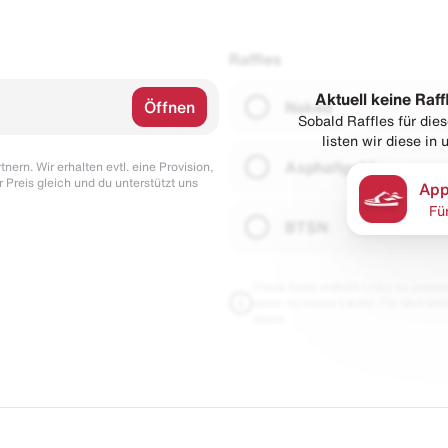
Raffles
Aktuell keine Raff
Öffnen
Naked
Sobald Raffles für di
listen wir diese in
Asphaltgold
nern. Wir erhalten evtl. eine Provision,
r Preis gleich und du unterstützt uns
App
Fü
BTSN
Diese Seite enthält Links zu unseren
wenn du etwas kaufst. Für dich blei
damit.