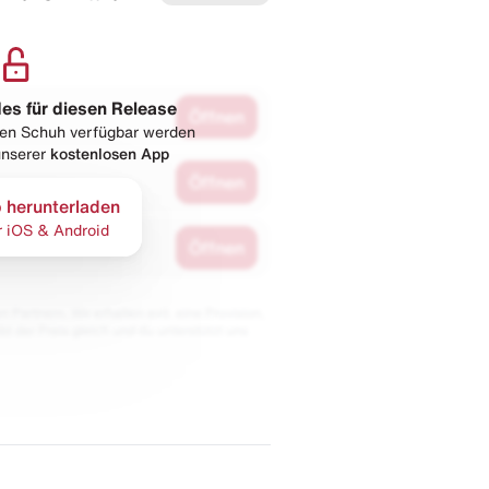
les für diesen Release
Öffnen
esen Schuh verfügbar werden
 unserer
kostenlosen App
Öffnen
 herunterladen
r iOS & Android
Öffnen
 Partnern. Wir erhalten evtl. eine Provision,
bt der Preis gleich und du unterstützt uns