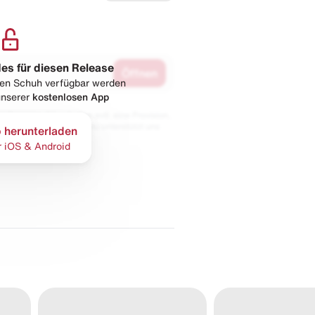
les für diesen Release
Öffnen
esen Schuh verfügbar werden
 unserer
kostenlosen App
 Partnern. Wir erhalten evtl. eine Provision,
bt der Preis gleich und du unterstützt uns
 herunterladen
r iOS & Android