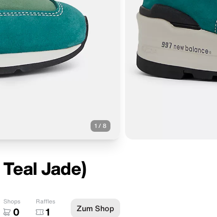
1
/
8
 Teal Jade)
Shops
Raffles
Zum Shop
0
1