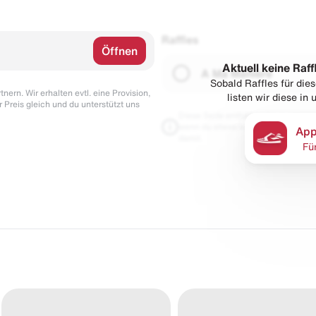
Raffles
Öffnen
Aktuell keine Raff
A Ma Maniére
Sobald Raffles für di
nern. Wir erhalten evtl. eine Provision,
listen wir diese in
r Preis gleich und du unterstützt uns
Diese Seite enthält Links zu unseren
wenn du etwas kaufst. Für dich blei
App
damit.
Fü