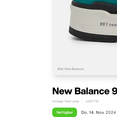
Bild: New Balance
New Balance 9
Vintage Teal/Jade
U997TB
Do. 14. Nov.
2024 
Verfügbar