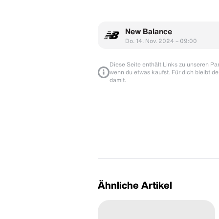
New Balance
Do. 14. Nov. 2024 – 09:00
Diese Seite enthält Links zu unseren Part
wenn du etwas kaufst. Für dich bleibt de
damit.
Ähnliche Artikel