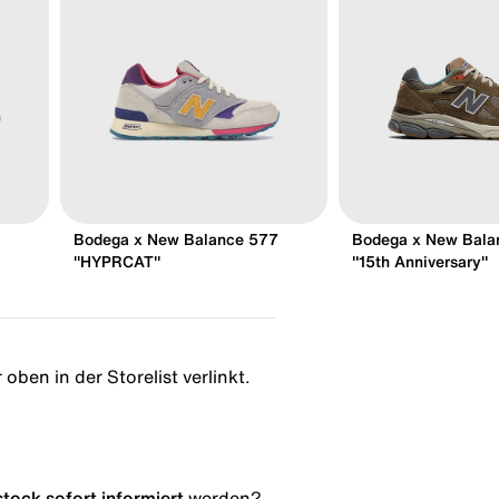
Bodega x New Balance 577
Bodega x New Bala
"HYPRCAT"
"15th Anniversary"
oben in der Storelist verlinkt.
stock
sofort informiert
werden?