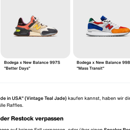
Bodega x New Balance 997S
Bodega x New Balance 998
"Better Days"
"Mass Transit"
e in USA" (Vintage Teal Jade)
kaufen kannst, haben wir dir 
le Raffles.
oder Restock verpassen
ease
auf keinen Fall verpassen, oder über einen
Sneaker Re