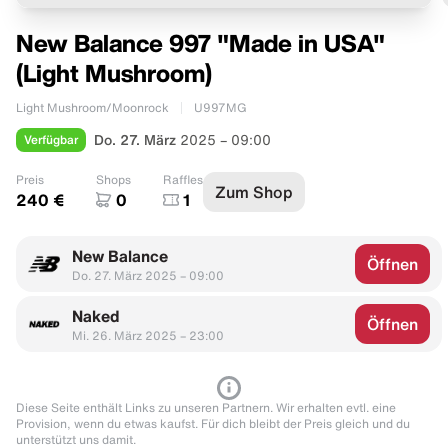
New Balance 997 "Made in USA"
(Light Mushroom)
Light Mushroom/Moonrock
U997MG
Verfügbar
Do. 27. März
2025 – 09:00
Preis
Shops
Raffles
Zum Shop
240 €
0
1
New Balance
Öffnen
Do. 27. März 2025 – 09:00
Naked
Öffnen
Mi. 26. März 2025 – 23:00
Diese Seite enthält Links zu unseren Partnern. Wir erhalten evtl. eine
Provision, wenn du etwas kaufst. Für dich bleibt der Preis gleich und du
unterstützt uns damit.