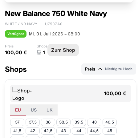
New Balance 750 White Navy
WHITE / NB NAVY
U7507A0
Verfügbar
Mi. 01. Juli
2026 – 08:00
Preis
Shops
Zum Shop
100,00 €
1
Shops
Preis
Niedrig zu Hoch
100,00 €
EU
US
UK
37
37,5
38
38,5
39,5
40
40,5
41,5
42
42,5
43
44
44,5
45