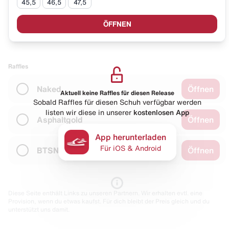
45,5
46,5
47,5
ÖFFNEN
Raffles
Naked
Öffnen
Aktuell keine Raffles für diesen Release
Sobald Raffles für diesen Schuh verfügbar werden
listen wir diese in unserer
kostenlosen App
Asphaltgold
Öffnen
App herunterladen
Für iOS & Android
BTSN
Öffnen
Diese Seite enthält Links zu unseren Partnern. Wir erhalten evtl. eine
Provision, wenn du etwas kaufst. Für dich bleibt der Preis gleich und du
unterstützt uns damit.