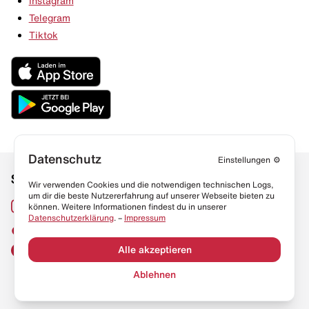
Instagram
Telegram
Tiktok
Datenschutz
Einstellungen
⚙️
Social Media
Links
Wir verwenden Cookies und die notwendigen technischen Logs,
um dir die beste Nutzererfahrung auf unserer Webseite bieten zu
Sneaker Lexikon
Instagram
können. Weitere Informationen findest du in unserer
Datenschutzerklärung
. –
Impressum
Resell Guide
TikTok
FAQ
Alle akzeptieren
Facebook
Datenschutz
Ablehnen
Impressum