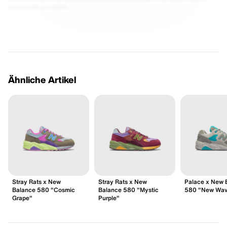
unterstützt uns damit.
Ähnliche Artikel
Stray Rats x New
Stray Rats x New
Palace x New 
Balance 580 "Cosmic
Balance 580 "Mystic
580 "New Wav
Grape"
Purple"