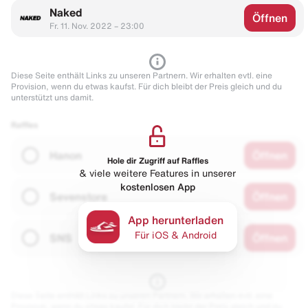
Naked
Öffnen
Fr. 11. Nov. 2022 – 23:00
Diese Seite enthält Links zu unseren Partnern. Wir erhalten evtl. eine
Provision, wenn du etwas kaufst. Für dich bleibt der Preis gleich und du
unterstützt uns damit.
Raffles
Hanon
Öffnen
Hole dir Zugriff auf Raffles
& viele weitere Features in unserer
kostenlosen App
Sevenstore
Öffnen
App herunterladen
Für iOS & Android
SNS
Öffnen
Diese Seite enthält Links zu unseren Partnern. Wir erhalten evtl. eine
Provision, wenn du etwas kaufst. Für dich bleibt der Preis gleich und du