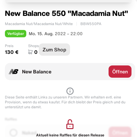
New Balance 550 "Macadamia Nut"
Macadamia Nut/Macadamia Nut/White
BBW550PA
Verfügbar
Mo. 15. Aug.
2022 – 22:00
Preis
Shops
Zum Shop
130 €
0
New Balance
Öffnen
Diese Seite enthält Links zu unseren Partnern. Wir erhalten evtl. eine
Provision, wenn du etwas kaufst. Für dich bleibt der Preis gleich und du
unterstützt uns damit.
Raffles
Naked
Öffnen
Aktuell keine Raffles für diesen Release