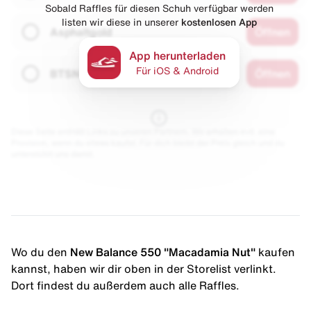
Sobald Raffles für diesen Schuh verfügbar werden
listen wir diese in unserer
kostenlosen App
Asphaltgold
Öffnen
App herunterladen
Für iOS & Android
BTSN
Öffnen
Diese Seite enthält Links zu unseren Partnern. Wir erhalten evtl. eine
Provision, wenn du etwas kaufst. Für dich bleibt der Preis gleich und du
unterstützt uns damit.
Wo du den
New Balance 550 "Macadamia Nut"
kaufen
kannst, haben wir dir oben in der Storelist verlinkt.
Dort findest du außerdem auch alle Raffles.