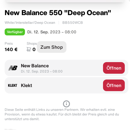
New Balance 550 "Deep Ocean"
White/Interstellar/Deep Ocean
BB550WCB
Verfügbar
Di. 12. Sep.
2023 – 08:00
Preis
Shops
Zum Shop
140 €
0
New Balance
Öffnen
Di. 12. Sep. 2023 – 08:00
Klekt
Öffnen
Diese Seite enthält Links zu unseren Partnern. Wir erhalten evtl. eine
Provision, wenn du etwas kaufst. Für dich bleibt der Preis gleich und du
unterstützt uns damit.