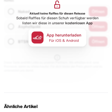
Raffles
Naked
Öffnen
Aktuell keine Raffles für diesen Release
Sobald Raffles für diesen Schuh verfügbar werden
listen wir diese in unserer
kostenlosen App
Asphaltgold
Öffnen
App herunterladen
Für iOS & Android
BTSN
Öffnen
Diese Seite enthält Links zu unseren Partnern. Wir erhalten evtl. eine
Provision, wenn du etwas kaufst. Für dich bleibt der Preis gleich und du
unterstützt uns damit.
Ähnliche Artikel