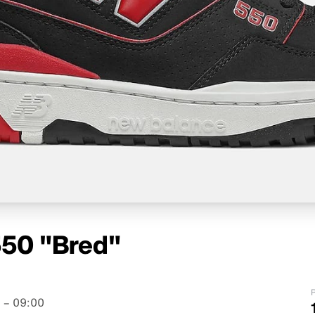
550 "Bred"
P
 – 09:00