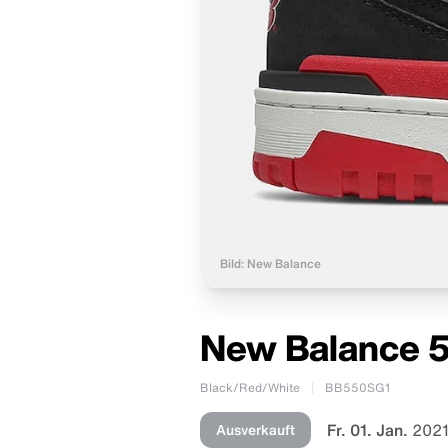
Bild: New Balance
New Balance 
Black/Red/White
BB550SG1
Fr. 01. Jan.
2021
Ausverkauft