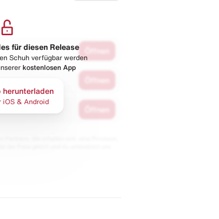
les für diesen Release
Öffnen
esen Schuh verfügbar werden
 unserer
kostenlosen App
Öffnen
 herunterladen
r iOS & Android
Öffnen
 Partnern. Wir erhalten evtl. eine Provision,
bt der Preis gleich und du unterstützt uns