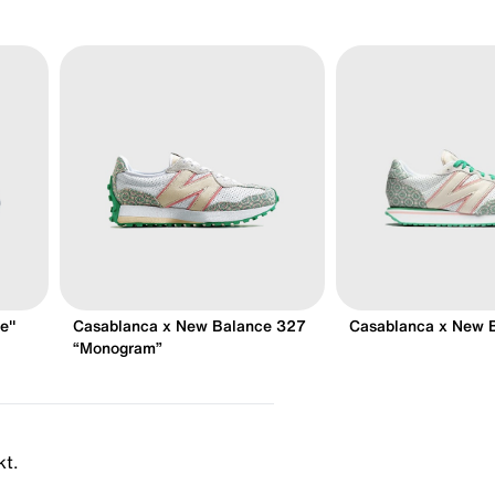
e"
Casablanca x New Balance 327
Casablanca x New 
“Monogram”
kt.