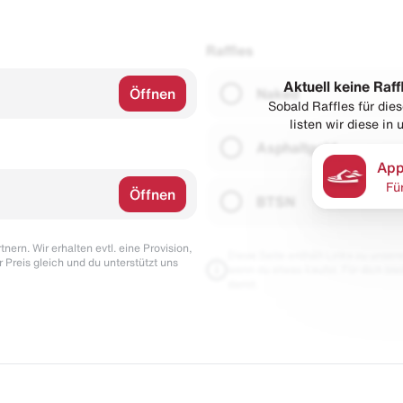
Raffles
Aktuell keine Raff
Öffnen
Naked
Sobald Raffles für di
listen wir diese in
Asphaltgold
App
Fü
Öffnen
BTSN
nern. Wir erhalten evtl. eine Provision,
Diese Seite enthält Links zu unseren
r Preis gleich und du unterstützt uns
wenn du etwas kaufst. Für dich blei
damit.