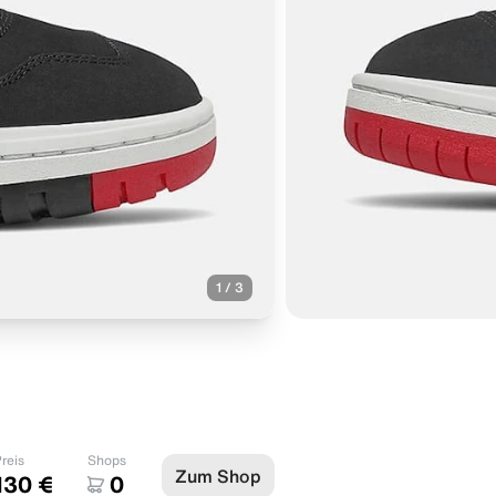
1
/
3
reis
Shops
Zum Shop
130 €
0