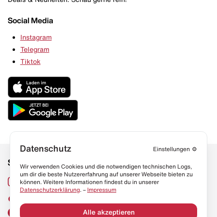
Social Media
Instagram
Telegram
Tiktok
Datenschutz
Einstellungen
⚙️
Social Media
Links
Wir verwenden Cookies und die notwendigen technischen Logs,
um dir die beste Nutzererfahrung auf unserer Webseite bieten zu
Sneaker Lexikon
Instagram
können. Weitere Informationen findest du in unserer
Datenschutzerklärung
. –
Impressum
Resell Guide
TikTok
FAQ
Alle akzeptieren
Facebook