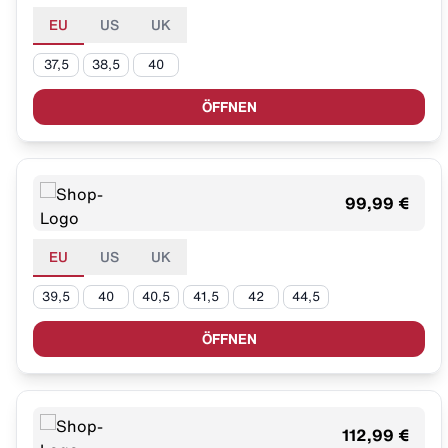
EU
US
UK
37,5
38,5
40
ÖFFNEN
99,99 €
EU
US
UK
39,5
40
40,5
41,5
42
44,5
ÖFFNEN
112,99 €