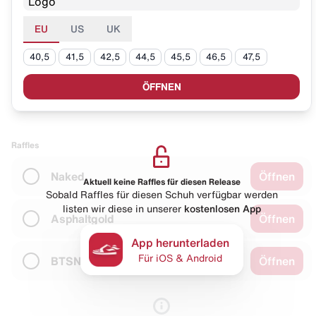
EU
US
UK
40,5
41,5
42,5
44,5
45,5
46,5
47,5
ÖFFNEN
Raffles
Naked
Öffnen
Aktuell keine Raffles für diesen Release
Sobald Raffles für diesen Schuh verfügbar werden
listen wir diese in unserer
kostenlosen App
Asphaltgold
Öffnen
App herunterladen
Für iOS & Android
BTSN
Öffnen