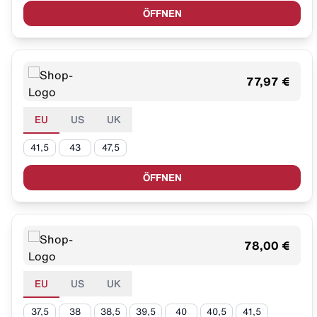
ÖFFNEN
77,97 €
EU
US
UK
41,5
43
47,5
ÖFFNEN
78,00 €
EU
US
UK
37,5
38
38,5
39,5
40
40,5
41,5