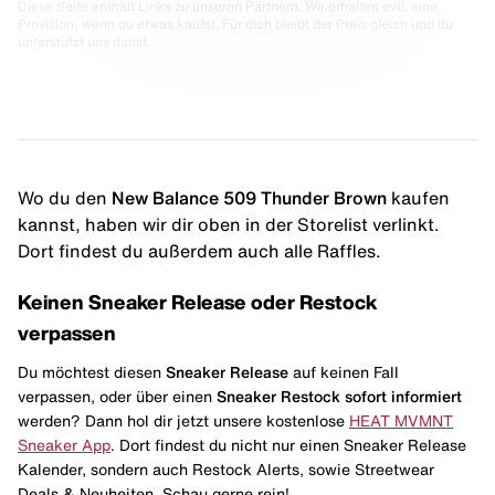
Diese Seite enthält Links zu unseren Partnern. Wir erhalten evtl. eine
Provision, wenn du etwas kaufst. Für dich bleibt der Preis gleich und du
unterstützt uns damit.
Wo du den
New Balance 509 Thunder Brown
kaufen
kannst, haben wir dir oben in der Storelist verlinkt.
Dort findest du außerdem auch alle Raffles.
Keinen Sneaker Release oder Restock
verpassen
Du möchtest diesen
Sneaker Release
auf keinen Fall
verpassen, oder über einen
Sneaker Restock
sofort informiert
werden? Dann hol dir jetzt unsere kostenlose
HEAT MVMNT
Sneaker App
. Dort findest du nicht nur einen Sneaker Release
Kalender, sondern auch Restock Alerts, sowie Streetwear
Deals & Neuheiten. Schau gerne rein!