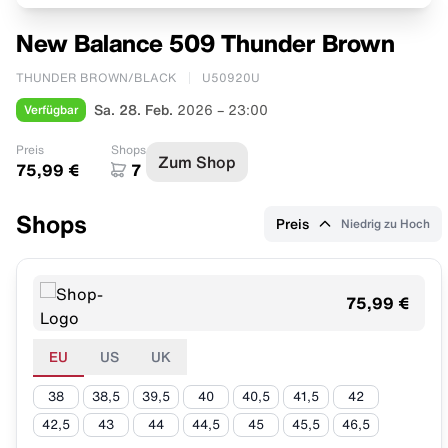
New Balance 509 Thunder Brown
THUNDER BROWN/BLACK
U50920U
Verfügbar
Sa. 28. Feb.
2026 – 23:00
Preis
Shops
Zum Shop
75,99 €
7
Shops
Preis
Niedrig zu Hoch
75,99 €
EU
US
UK
38
38,5
39,5
40
40,5
41,5
42
42,5
43
44
44,5
45
45,5
46,5