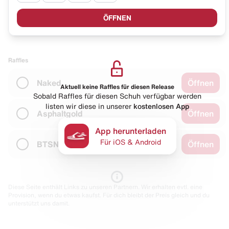
ÖFFNEN
Raffles
Naked
Öffnen
Aktuell keine Raffles für diesen Release
Sobald Raffles für diesen Schuh verfügbar werden
listen wir diese in unserer
kostenlosen App
Asphaltgold
Öffnen
App herunterladen
Für iOS & Android
BTSN
Öffnen
Diese Seite enthält Links zu unseren Partnern. Wir erhalten evtl. eine
Provision, wenn du etwas kaufst. Für dich bleibt der Preis gleich und du
unterstützt uns damit.