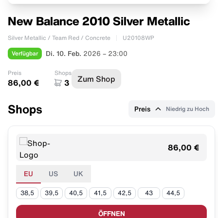
New Balance 2010 Silver Metallic
Silver Metallic / Team Red / Concrete
U20108WP
Verfügbar
Di. 10. Feb.
2026 – 23:00
Preis
Shops
Zum Shop
86,00 €
3
Shops
Preis
Niedrig zu Hoch
86,00 €
EU
US
UK
38,5
39,5
40,5
41,5
42,5
43
44,5
ÖFFNEN