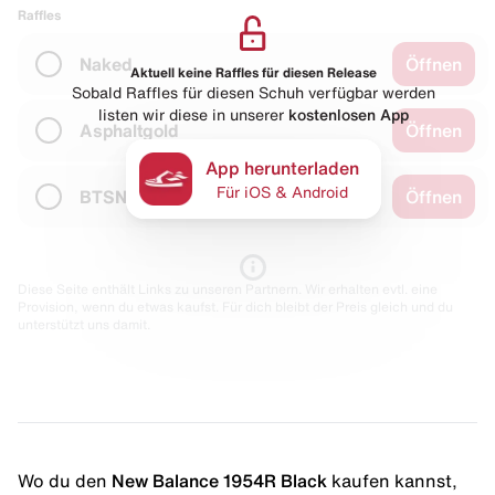
Raffles
Naked
Öffnen
Aktuell keine Raffles für diesen Release
Sobald Raffles für diesen Schuh verfügbar werden
listen wir diese in unserer
kostenlosen App
Asphaltgold
Öffnen
App herunterladen
Für iOS & Android
BTSN
Öffnen
Diese Seite enthält Links zu unseren Partnern. Wir erhalten evtl. eine
Provision, wenn du etwas kaufst. Für dich bleibt der Preis gleich und du
unterstützt uns damit.
Wo du den
New Balance 1954R Black
kaufen kannst,