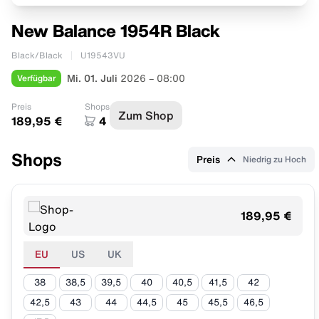
New Balance 1954R Black
Black/Black
U19543VU
Verfügbar
Mi. 01. Juli
2026 – 08:00
Preis
Shops
Zum Shop
189,95 €
4
Shops
Preis
Niedrig zu Hoch
189,95 €
EU
US
UK
38
38,5
39,5
40
40,5
41,5
42
42,5
43
44
44,5
45
45,5
46,5