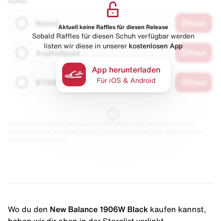
Raffles
Naked
Öffnen
Aktuell keine Raffles für diesen Release
Sobald Raffles für diesen Schuh verfügbar werden
listen wir diese in unserer
kostenlosen App
Asphaltgold
Öffnen
App herunterladen
Für iOS & Android
BTSN
Öffnen
Diese Seite enthält Links zu unseren Partnern. Wir erhalten evtl. eine
Provision, wenn du etwas kaufst. Für dich bleibt der Preis gleich und du
unterstützt uns damit.
Wo du den
New Balance 1906W Black
kaufen kannst,