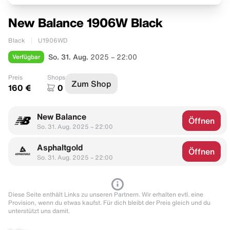
New Balance 1906W Black
Black
U1906WD
Verfügbar
So. 31. Aug.
2025 – 22:00
Preis
Shops
Zum Shop
160 €
0
New Balance
Öffnen
So. 31. Aug. 2025 – 22:00
Asphaltgold
Öffnen
So. 31. Aug. 2025 – 22:00
Diese Seite enthält Links zu unseren Partnern. Wir erhalten evtl. eine
Provision, wenn du etwas kaufst. Für dich bleibt der Preis gleich und du
unterstützt uns damit.