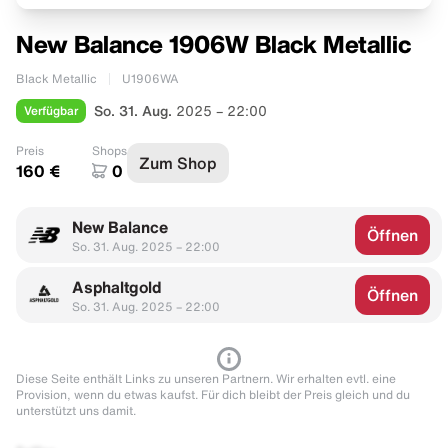
New Balance 1906W Black Metallic
Black Metallic
U1906WA
Verfügbar
So. 31. Aug.
2025 – 22:00
Preis
Shops
Zum Shop
160 €
0
New Balance
Öffnen
So. 31. Aug. 2025 – 22:00
Asphaltgold
Öffnen
So. 31. Aug. 2025 – 22:00
Diese Seite enthält Links zu unseren Partnern. Wir erhalten evtl. eine
Provision, wenn du etwas kaufst. Für dich bleibt der Preis gleich und du
unterstützt uns damit.