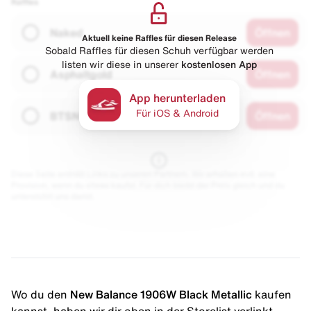
Raffles
Naked
Öffnen
Aktuell keine Raffles für diesen Release
Sobald Raffles für diesen Schuh verfügbar werden
listen wir diese in unserer
kostenlosen App
Asphaltgold
Öffnen
App herunterladen
Für iOS & Android
BTSN
Öffnen
Diese Seite enthält Links zu unseren Partnern. Wir erhalten evtl. eine
Provision, wenn du etwas kaufst. Für dich bleibt der Preis gleich und du
unterstützt uns damit.
Wo du den
New Balance 1906W Black Metallic
kaufen