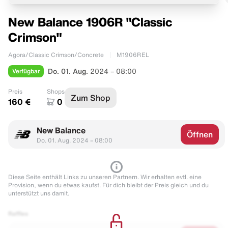
New Balance 1906R "Classic
Crimson"
Agora/Classic Crimson/Concrete
M1906REL
Verfügbar
Do. 01. Aug.
2024 – 08:00
Preis
Shops
Zum Shop
160 €
0
New Balance
Öffnen
Do. 01. Aug. 2024 – 08:00
Diese Seite enthält Links zu unseren Partnern. Wir erhalten evtl. eine
Provision, wenn du etwas kaufst. Für dich bleibt der Preis gleich und du
unterstützt uns damit.
Raffles