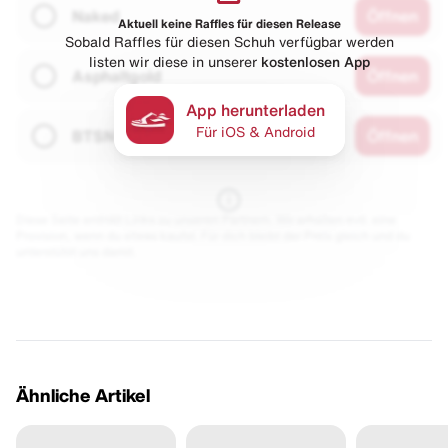
Naked
Öffnen
Aktuell keine Raffles für diesen Release
Sobald Raffles für diesen Schuh verfügbar werden
listen wir diese in unserer
kostenlosen App
Asphaltgold
Öffnen
App herunterladen
Für iOS & Android
BTSN
Öffnen
Diese Seite enthält Links zu unseren Partnern. Wir erhalten evtl. eine
Provision, wenn du etwas kaufst. Für dich bleibt der Preis gleich und du
unterstützt uns damit.
Ähnliche Artikel