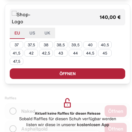
140,00 €
EU
US
UK
37
37,5
38
38,5
39,5
40
40,5
41,5
42
42,5
43
44
44,5
45
47,5
ÖFFNEN
Raffles
Naked
Öffnen
Aktuell keine Raffles für diesen Release
Sobald Raffles für diesen Schuh verfügbar werden
listen wir diese in unserer
kostenlosen App
Asphaltgold
Öffnen