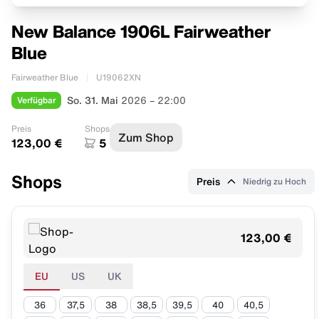
New Balance 1906L Fairweather
Blue
Fairweather Blue
U19062XN
Verfügbar
So. 31. Mai
2026 – 22:00
Preis
Shops
Zum Shop
123,00 €
5
Shops
Preis
Niedrig zu Hoch
123,00 €
EU
US
UK
36
37,5
38
38,5
39,5
40
40,5